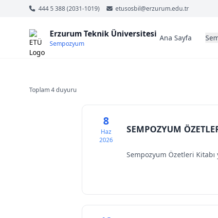
444 5 388 (2031-1019)
etusosbil@erzurum.edu.tr
Erzurum Teknik Üniversitesi
Ana Sayfa
Sem
Sempozyum
Toplam 4 duyuru
8
SEMPOZYUM ÖZETLER
Haz
2026
Sempozyum Özetleri Kitabı 