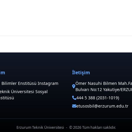
şim
İletişim
 Bilimler Enstitüsü Instagram
Ömer Nasuhi Bilmen Mah.Fa
Bulvarı No:12 Yakutiye/ERZ
knik Üniversitesi Sosyal
nstitüsü
444 5 388 (2031-1019)
etusosbil@erzurum.edu.tr
Erzurum Teknik Üniversitesi
-
© 2026 Tüm hakları saklıdır.