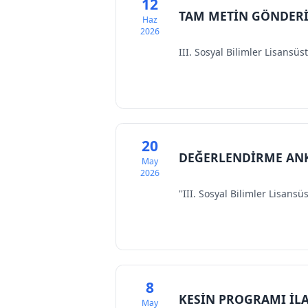
12
TAM METİN GÖNDERİ
Haz
2026
III. Sosyal Bilimler Lisan
20
DEĞERLENDİRME ANK
May
2026
''III. Sosyal Bilimler Lisa
8
KESİN PROGRAMI İL
May