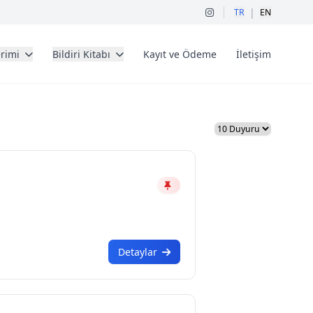
|
TR
EN
erimi
Bildiri Kitabı
Kayıt ve Ödeme
İletişim
Detaylar