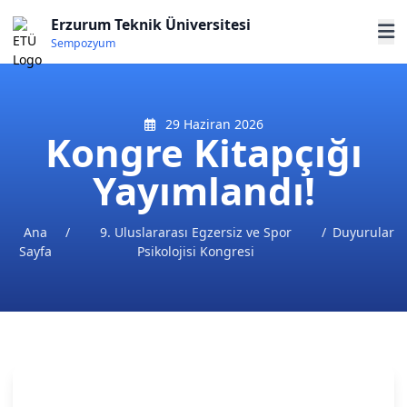
Erzurum Teknik Üniversitesi
Sempozyum
29 Haziran 2026
Kongre Kitapçığı
Yayımlandı!
Ana
/
9. Uluslararası Egzersiz ve Spor
/
Duyurular
Sayfa
Psikolojisi Kongresi