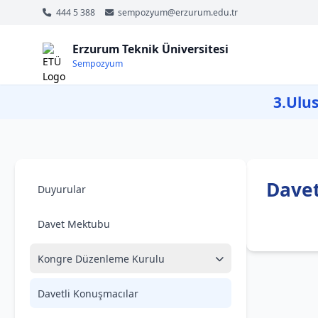
444 5 388
sempozyum@erzurum.edu.tr
Erzurum Teknik Üniversitesi
Sempozyum
3.Ulus
Davet
Duyurular
Davet Mektubu
Kongre Düzenleme Kurulu
Davetli Konuşmacılar