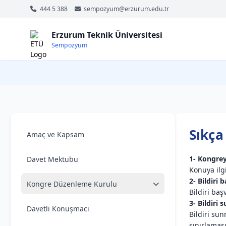
444 5 388
sempozyum@erzurum.edu.tr
Erzurum Teknik Üniversitesi
Sempozyum
Sıkça
Amaç ve Kapsam
1- Kongrey
Davet Mektubu
Konuya ilgi
2- Bildiri
Kongre Düzenleme Kurulu
Bildiri ba
3- Bildiri
Davetli Konuşmacı
Bildiri sun
sınırlaması