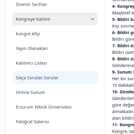
Önemli Tarihler
4- Kongrey
Maalesef b
Kongreye Katılım
5- Bildiri 
Kişi sınırl
6- Bildiri
Kongre Afişi
Bildiri gö
7- Bildiri 
Yayın Olanakları
Bildiri özet
8- Bildiri 
Katılımcı Listesi
Göndereceğ
9- Sunum s
Sıkça Sorulan Sorular
Her bir sun
10 dakikalı
10- Gönder
Online Sunum
Gönderilen 
göre değer
Erzurum Teknik Üniversitesi
almaktadır
alan bildir
Fotoğraf Galerisi
11- Kongre
Kongre, tam