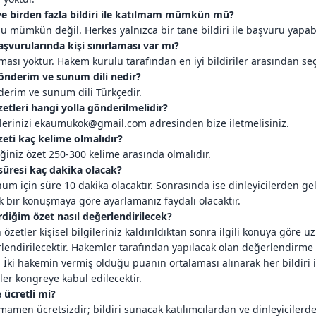
e birden fazla bildiri ile katılmam mümkün mü?
u mümkün değil. Herkes yalnızca bir tane bildiri ile başvuru yapabi
başvurularında kişi sınırlaması var mı?
aması yoktur. Hakem kurulu tarafından en iyi bildiriler arasından seç
 gönderim ve sunum dili nedir?
nderim ve sunum dili Türkçedir.
özetleri hangi yolla gönderilmelidir?
lerinizi
ekaumukok@gmail.com
adresinden bize iletmelisiniz.
özeti kaç kelime olmalıdır?
iniz özet 250-300 kelime arasında olmalıdır.
üresi kaç dakika olacak?
um için süre 10 dakika olacaktır. Sonrasında ise dinleyicilerden gelec
k bir konuşmaya göre ayarlamanız faydalı olacaktır.
diğim özet nasıl değerlendirilecek?
özetler kişisel bilgileriniz kaldırıldıktan sonra ilgili konuya göre
lendirilecektir. Hakemler tarafından yapılacak olan değerlendirme 
. İki hakemin vermiş olduğu puanın ortalaması alınarak her bildiri
iler kongreye kabul edilecektir.
 ücretli mi?
amen ücretsizdir; bildiri sunacak katılımcılardan ve dinleyicilerde