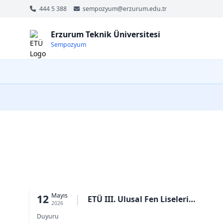
444 5 388
sempozyum@erzurum.edu.tr
Erzurum Teknik Üniversitesi
Sempozyum
Mayıs
12
|
ETÜ III. Ulusal Fen Liseleri
2026
Sempozyumu Ödül Sonuçları ve
Duyuru
Ödül Programı Duyurusu