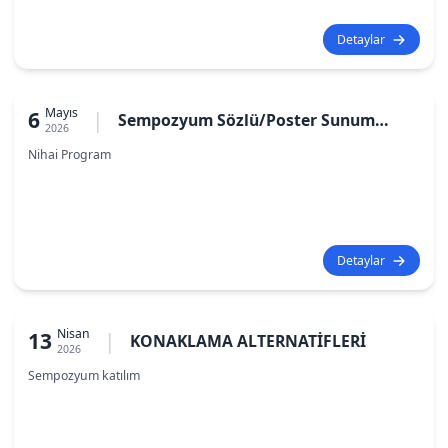
Detaylar
Mayıs
6
|
Sempozyum Sözlü/Poster Sunum
2026
Programı
Nihai Program
Detaylar
Nisan
13
|
KONAKLAMA ALTERNATİFLERİ
2026
Sempozyum katılım