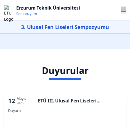
Erzurum Teknik Üniversitesi
Sempozyum
3. Ulusal Fen Liseleri Sempozyumu
Duyurular
Mayıs
12
|
ETÜ III. Ulusal Fen Liseleri
2026
Sempozyumu Ödül Sonuçları ve Ödül
Duyuru
Programı Duyurusu