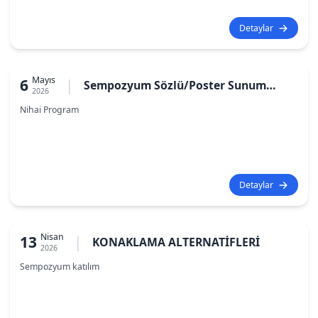
Detaylar
Mayıs
6
|
Sempozyum Sözlü/Poster Sunum
2026
Programı
Nihai Program
Detaylar
Nisan
13
|
KONAKLAMA ALTERNATİFLERİ
2026
Sempozyum katılım