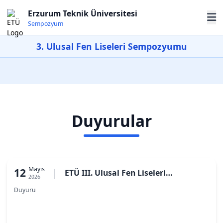
Erzurum Teknik Üniversitesi
Sempozyum
3. Ulusal Fen Liseleri Sempozyumu
Duyurular
Mayıs
12
|
ETÜ III. Ulusal Fen Liseleri
2026
Sempozyumu Ödül Sonuçları ve Ödül
Duyuru
Programı Duyurusu